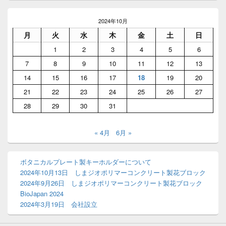
ン
サ
イ
2024年10月
ド
月
火
水
木
金
土
日
バ
ー
1
2
3
4
5
6
ウ
7
8
9
10
11
12
13
ィ
ジ
14
15
16
17
18
19
20
ェ
21
22
23
24
25
26
27
ッ
ト
28
29
30
31
エ
リ
ア
« 4月
6月 »
ボタニカルプレート製キーホルダーについて
2024年10月13日 しまジオポリマーコンクリート製花ブロック
2024年9月26日 しまジオポリマーコンクリート製花ブロック
BioJapan 2024
2024年3月19日 会社設立