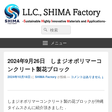
LLC., SHIMA Factory
検
-Sustainable Highly Innovative Materials and Applications- <gwmw
検
style="display:none;"></gwmw>
索:
索
メニュー
2024年9月26日 しまジオポリマーコ
ンクリート製花ブロック
2024年10月18日
に
SHIMA Factory
が投稿
—
コメントはありません ↓
しまジオポリマーコンクリート製の花ブロックが沖縄
タイムスさんに紹介頂きました．