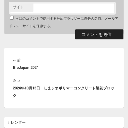
サイト
次回のコメントで使用するためブラウザーに自分の名前、メールア
ドレス、サイトを保存する。
投
稿
前
←
前
ナ
BioJapan 2024
の
ビ
投
ゲ
次
次
→
稿:
ー
2024年10月13日 しまジオポリマーコンクリート製花ブロッ
の
シ
ク
投
ョ
稿:
ン
メ
カレンダー
イ